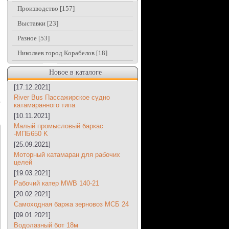
Производство
[157]
Выставки
[23]
Разное
[53]
Николаев город Корабелов
[18]
Новое в каталоге
[17.12.2021]
River Bus Пассажирское судно
катамаранного типа
[10.11.2021]
Малый промысловый баркас
-МПБ650 K
[25.09.2021]
Моторный катамаран для рабочих
целей
[19.03.2021]
Рабочий катер MWB 140-21
[20.02.2021]
Самоходная баржа зерновоз МСБ 24
[09.01.2021]
Водолазный бот 18м