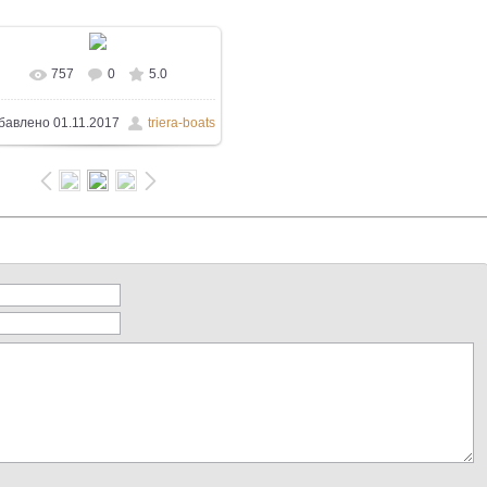
757
0
5.0
В реальном размере
799x534
/
бавлено
01.11.2017
triera-boats
341.5Kb