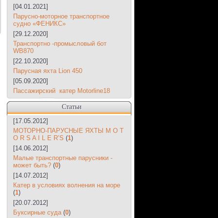
[04.01.2021]
Парусно-моторное транспортное
судно «ФЕНИКС»
[29.12.2020]
Транспортно -промысловый бот
WB870
[22.10.2020]
Парусная яхта Lion 450
[05.09.2020]
Пассажирский катер Motorline18
Статьи
[17.05.2012]
МОТОРНО-ПАРУСНЫЕ ЯХТЫ M O T
O R S A I L E R’S
(
1
)
[14.06.2012]
Малые транспортные парусники -
может быть?
(
0
)
[14.07.2012]
Катер в условиях волнения на море
(
1
)
[20.07.2012]
Буксирные суда
(
0
)