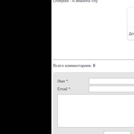
Liverpool - A beautiful city
До
Всего комментариев
:
0
Имя *:
Email *: