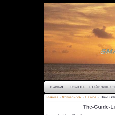
ГЛАВНАЯ
КАТАЛОГ
О САЙТЕ\КОНТАК
Главная
»
Фотоальбом
»
Разное
» The-Guide-
The-Guide-Li