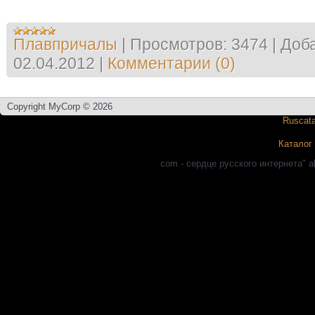
Плавпричалы
|
Просмотров:
3474
|
Доба
02.04.2012
|
Комментарии (0)
Copyright MyCorp © 2026
Каталог
com - сердце русского интернета" a