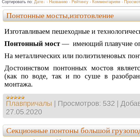
Сортировать по
:
Дате
·
Названию
·
Рейтингу
·
Комментариям
·
Просмо
Понтонные мосты,изготовление
Изготавливаем пешеходные и технологичес
Понтонный мост
— имеющий плавучие о
На металлических или полиэтиленовых пон
Достоинством понтонных мостов являетс
(как по воде, так и по суше в разобран
монтажа.
Плавпричалы
|
Просмотров:
532
|
Добав
27.05.2020
Секционные понтоны большой грузопо