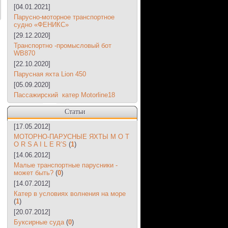
[04.01.2021]
Парусно-моторное транспортное
судно «ФЕНИКС»
[29.12.2020]
Транспортно -промысловый бот
WB870
[22.10.2020]
Парусная яхта Lion 450
[05.09.2020]
Пассажирский катер Motorline18
Статьи
[17.05.2012]
МОТОРНО-ПАРУСНЫЕ ЯХТЫ M O T
O R S A I L E R’S
(
1
)
[14.06.2012]
Малые транспортные парусники -
может быть?
(
0
)
[14.07.2012]
Катер в условиях волнения на море
(
1
)
[20.07.2012]
Буксирные суда
(
0
)