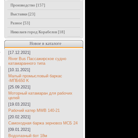
Производство
[157]
Выставки
[23]
Разное
[53]
Николаев город Корабелов
[18]
Новое в каталоге
[17.12.2021]
River Bus Пассажирское судно
катамаранного типа
[10.11.2021]
Малый промысловый баркас
-МПБ650 K
[25.09.2021]
Моторный катамаран для рабочих
целей
[19.03.2021]
Рабочий катер MWB 140-21
[20.02.2021]
Самоходная баржа зерновоз МСБ 24
[09.01.2021]
Водолазный бот 18м