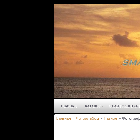
ГЛАВНАЯ
КАТАЛОГ
О САЙТЕ\КОНТАК
Главная
»
Фотоальбом
»
Разное
» Фотограф