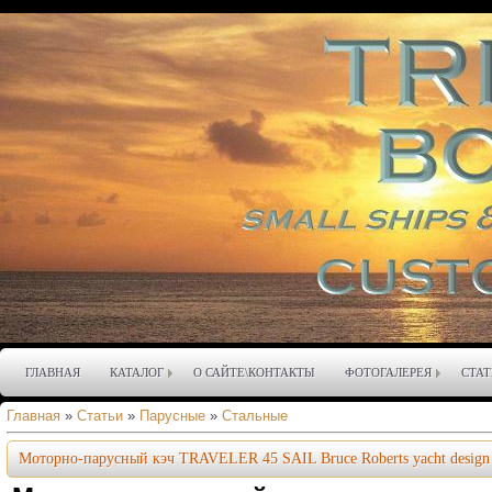
ГЛАВНАЯ
КАТАЛОГ
О САЙТЕ\КОНТАКТЫ
ФОТОГАЛЕРЕЯ
СТАТ
Главная
»
Статьи
»
Парусные
»
Стальные
Моторно-парусный кэч TRAVELER 45 SAIL Bruce Roberts yacht design