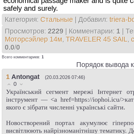
economical passage maker and is quite c
safely and surely.
Категория
:
Стальные
|
Добавил
:
triera-b
Просмотров
:
2229
|
Комментарии
:
1
|
Те
Моторсэйлер 14м
,
TRAVELER 45 SAIL
,
0.0
/
0
Всего комментариев
:
1
Порядок вывода 
1
Antongat
(20.03.2026 07:46)
0
Український сегмент мережі Інтернет от
інструмент — <a href=https://iophoi.icu/>ка
якого є зібрати численні українські сайти.
Новостворений портал акумулює гіперп
висвітлюють найрізноманітнішу тематику. Д