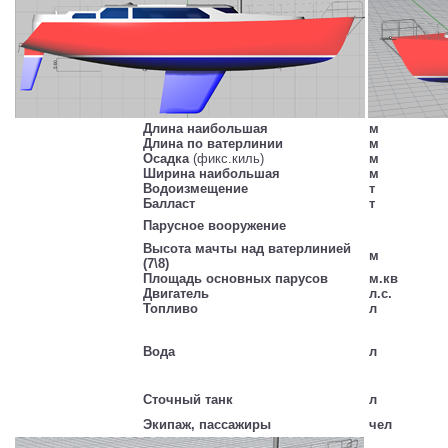
Длина наибольшая
м
Длина по ватерлинии
м
Осадка
(фикс.киль)
м
Ширина наибольшая
м
Водоизмещение
т
Балласт
т
Парусное вооружение
Высота мачты над ватерлинией
м
(7\8)
Площадь основных парусов
м.кв
Двигатель
л.с.
Топливо
л
Вода
л
Сточный танк
л
Экипаж, пассажиры
чел