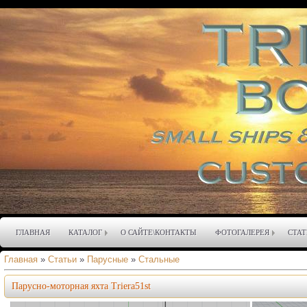
ГЛАВНАЯ
КАТАЛОГ
О САЙТЕ\КОНТАКТЫ
ФОТОГАЛЕРЕЯ
СТАТ
Главная
»
Статьи
»
Парусные
»
Стальные
Парусно-моторная яхта Triera51st