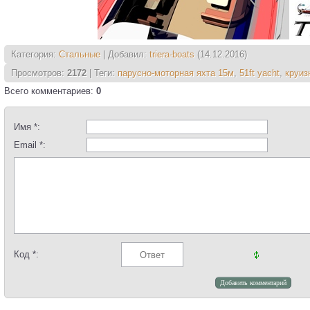
Категория
:
Стальные
|
Добавил
:
triera-boats
(14.12.2016)
Просмотров
:
2172
|
Теги
:
парусно-моторная яхта 15м
,
51ft yacht
,
круиз
Всего комментариев
:
0
Имя *:
Email *:
Код *: