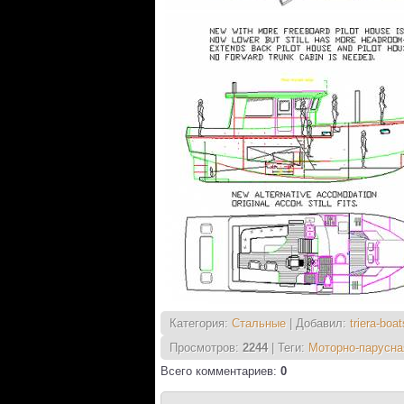
Категория
:
Стальные
|
Добавил
:
triera-boat
Просмотров
:
2244
|
Теги
:
Моторно-парусна
Всего комментариев
:
0