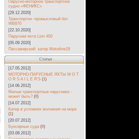
Парусно-моторное транспортное
судно «ФЕНИКС»
[29.12.2020]
Транспортно -промысловый бот
WB870
[22.10.2020]
Парусная яхта Lion 450
[05.09.2020]
Пассажирский катер Motorline18
Статьи
[17.05.2012]
МОТОРНО-ПАРУСНЫЕ ЯХТЫ M O T
O R S A I L E R’S
(
1
)
[14.06.2012]
Малые транспортные парусники -
может быть?
(
0
)
[14.07.2012]
Катер в условиях волнения на море
(
1
)
[20.07.2012]
Буксирные суда
(
0
)
[03.08.2012]