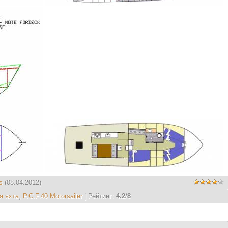
s
(08.04.2012)
я яхта
,
P.C.F.40 Motorsailer
|
Рейтинг
:
4.2
/
8