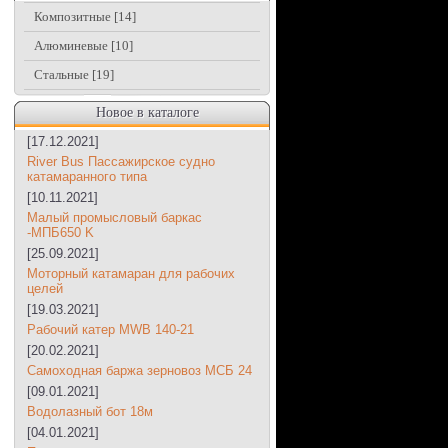
Композитные
[14]
Алюминевые
[10]
Стальные
[19]
Новое в каталоге
[17.12.2021]
River Bus Пассажирское судно
катамаранного типа
[10.11.2021]
Малый промысловый баркас
-МПБ650 K
[25.09.2021]
Моторный катамаран для рабочих
целей
[19.03.2021]
Рабочий катер MWB 140-21
[20.02.2021]
Самоходная баржа зерновоз МСБ 24
[09.01.2021]
Водолазный бот 18м
[04.01.2021]