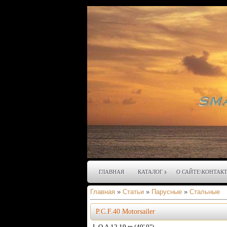
ГЛАВНАЯ
КАТАЛОГ
О САЙТЕ\КОНТАК
Главная
»
Статьи
»
Парусные
»
Стальные
P.C.F.40 Motorsailer
L.O.A.12.19 m (40' 0")