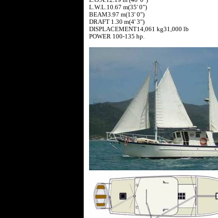
L.W.L.10.67 m(35' 0")
BEAM3.97 m(13' 0")
DRAFT 1.30 m(4' 3")
DISPLACEMENT14,061 kg31,000 lb
POWER 100-135 hp.