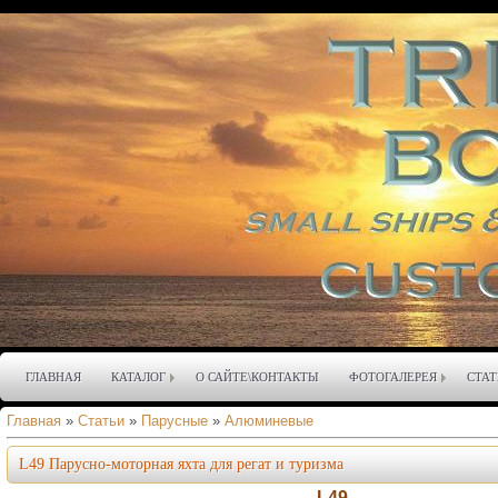
ГЛАВНАЯ
КАТАЛОГ
О САЙТЕ\КОНТАКТЫ
ФОТОГАЛЕРЕЯ
СТАТ
Главная
»
Статьи
»
Парусные
»
Алюминевые
L49 Парусно-моторная яхта для регат и туризма
L49