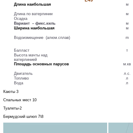
Длина наибольшая
м
Длина по ватерлинии
м
Осадка
Вариант – фикс.киль
м
Ширина наибольшая
м
Водоизмещение (алюм.сплав)
m
Балласт
т
Высота мачты над
ватерлинией
Площадь основных парусов
м.кв
Двигатель
л.с.
Топливо
л
Вода
л
Каюты 3
Спальных мест 10
Туалеты-2
Бермудский шлюп 7\8