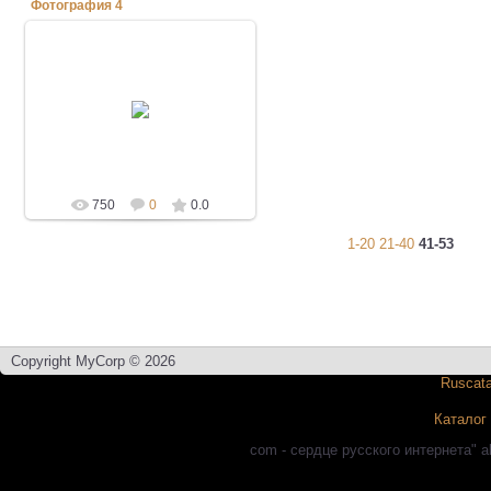
Фотография 4
07.04.2012
triera-boats
750
0
0.0
1-20
21-40
41-53
Copyright MyCorp © 2026
Каталог
com - сердце русского интернета" a